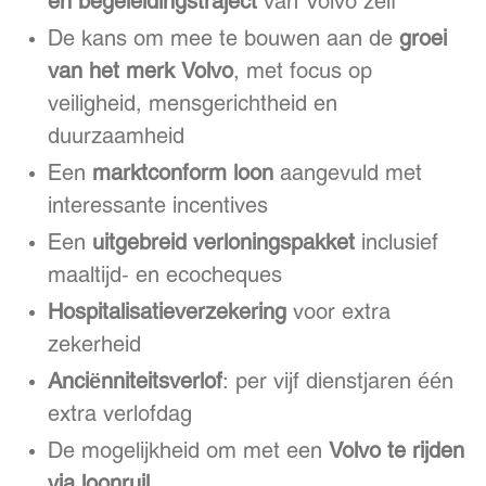
en begeleidingstraject
van Volvo zelf
De kans om mee te bouwen aan de
groei
van het merk Volvo
, met focus op
veiligheid, mensgerichtheid en
duurzaamheid
Een
marktconform loon
aangevuld met
interessante incentives
Een
uitgebreid verloningspakket
inclusief
maaltijd- en ecocheques
Hospitalisatieverzekering
voor extra
zekerheid
Anciënniteitsverlof
: per vijf dienstjaren één
extra verlofdag
De mogelijkheid om met een
Volvo te rijden
via loonruil